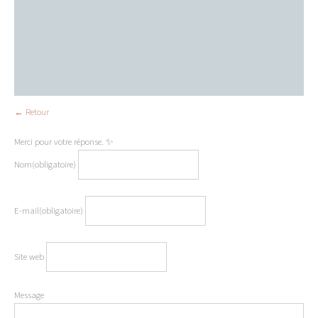
Informations complémentaires
Important
Dimensions du produit
Conseils d'entretien
← Retour
Merci pour votre réponse. ✨
Nom
(obligatoire)
E-mail
(obligatoire)
Site web
Message