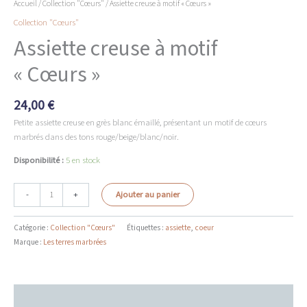
Accueil
/
Collection "Cœurs"
/ Assiette creuse à motif « Cœurs »
Collection "Cœurs"
Assiette creuse à motif
« Cœurs »
24,00
€
Petite assiette creuse en grès blanc émaillé, présentant un motif de cœurs
marbrés dans des tons rouge/beige/blanc/noir.
Disponibilité :
5 en stock
quantité
-
+
Ajouter au panier
de
Assiette
Catégorie :
Collection "Cœurs"
Étiquettes :
assiette
,
coeur
creuse
Marque :
Les terres marbrées
à
motif
"Cœurs"
Description