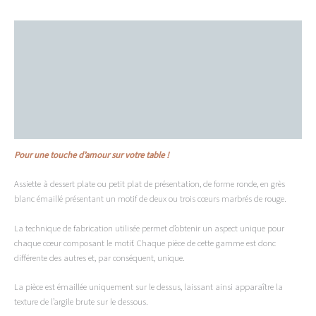
à
motif
Description
"Cœurs"
Informations complémentaires
Important
Dimensions du produit
Conseils d'entretien
Pour une touche d’amour sur votre table !
Assiette à dessert plate ou petit plat de présentation, de forme ronde, en grès
blanc émaillé présentant un motif de deux ou trois cœurs marbrés de rouge.
La technique de fabrication utilisée permet d’obtenir un aspect unique pour
chaque cœur composant le motif. Chaque pièce de cette gamme est donc
différente des autres et, par conséquent, unique.
La pièce est émaillée uniquement sur le dessus, laissant ainsi apparaître la
texture de l’argile brute sur le dessous.