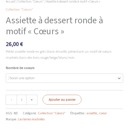
Accueil
/
Collection "Cœurs"
/ Assiette à dessert ronde à motif « Cœurs »
Collection "Cœurs"
Assiette à dessert ronde à
motif « Cœurs »
26,00
€
Petite assiette ronde en grès blanc émaillé, présentant un motif de cœurs
marbrés dans des tons rouge/beige/blanc/noir.
Nombre de coeurs
quantité
-
+
Ajouter au panier
de
Assiette
UGS :
ND
Catégorie :
Collection "Cœurs"
Étiquettes :
assiette
,
coeur
à
Marque :
Les terres marbrées
dessert
ronde