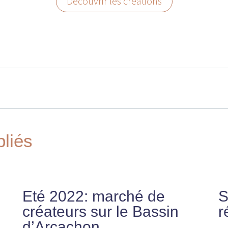
Découvrir les créations
bliés
Eté 2022: marché de
S
créateurs sur le Bassin
r
d’Arcachon