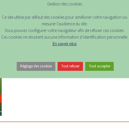
Gestion des cookies
Vendredi 17 avril 2026 de 18h à 22h30
Où ?
Ce site utilise par défaut des cookies pour améliorer votre navigation ou
Bois Bel Air
mesurer l’audience du site.
« La Parenthèse de Verdure »
Vous pouvez configurer votre navigateur afin de refuser ces cookies.
Rue des Combattants d’Afrique du Nord
Ces cookies ne stockent aucune information d’identification personnelle.
33400 Talence
En savoir plus
Pour en savoir plus…
Page Facebook de Talence Shopping
Réglage des cookies
Tout refuser
Tout accepter