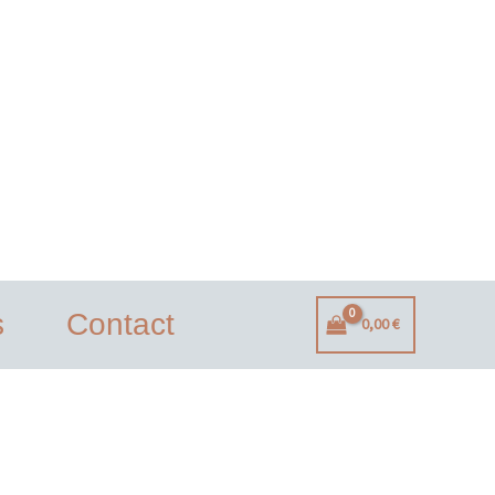
s
Contact
0,00
€